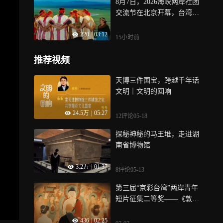
8月7日，2026海峡两岸社团
交流节在北京开幕，台湾少
数民族歌舞《我们都是一家
220
|
03:12
人》，表演者：台湾少数民
15小时前
族代表
推荐视频
天博三件国宝，跨越千年话
文明｜文明的回响
24.5万
|
05:27
12评论
05-18
探秘神秘的马王堆，走进湖
南省博物馆
3.2万
|
01:37
8评论
05-13
第三届“京彩台湾”两岸青年
短片征集二等奖——《敦煌
引》
436
|
02:25