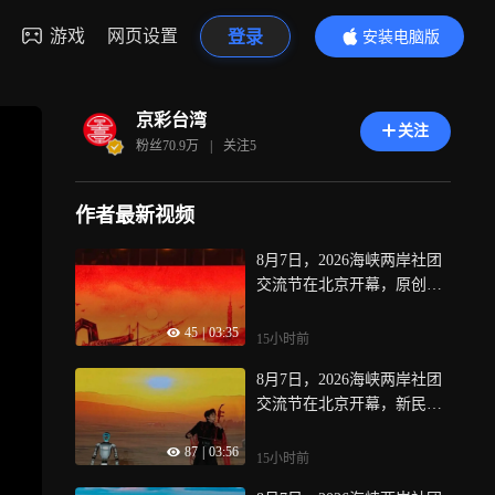
游戏
网页设置
登录
安装电脑版
内容更精彩
京彩台湾
关注
粉丝
70.9万
|
关注
5
作者最新视频
8月7日，2026海峡两岸社团
交流节在北京开幕，原创音
诗画《锦绣》，表演者：杨
45
|
03:35
帆、金天
15小时前
8月7日，2026海峡两岸社团
交流节在北京开幕，新民乐
与机器人《共荣》，表演
87
|
03:56
者：章磊、青瓷乐坊
15小时前