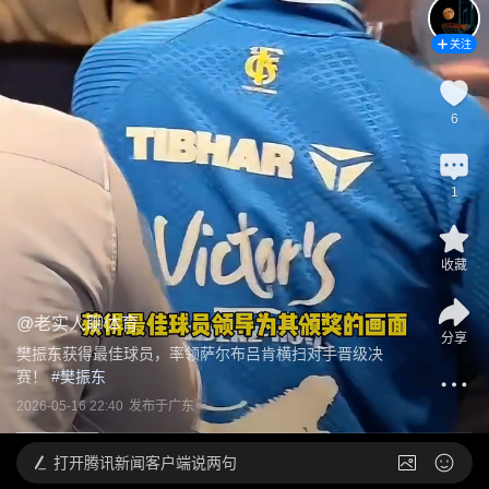
关注
6
1
收藏
@
老实人聊体育
分享
樊振东获得最佳球员，率领萨尔布吕肯横扫对手晋级决
赛！
 #
樊振东
2026-05-16 22:40
发布于
广东
打开
腾讯新闻客户端说两句