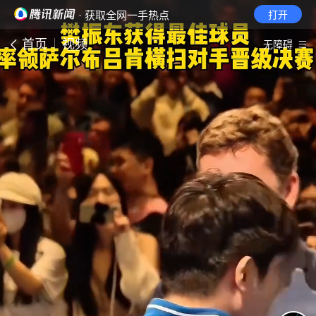
· 获取全网一手热点
打开
首页
视频
无障碍