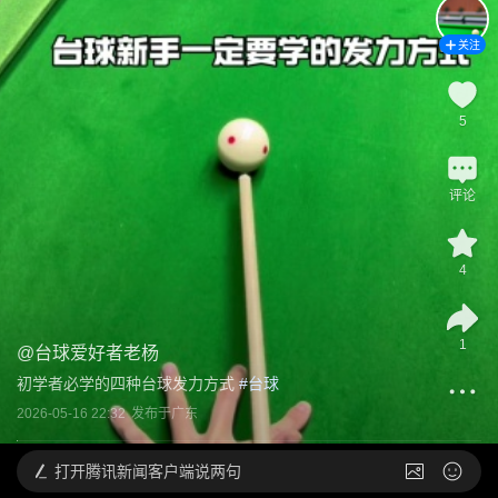
关注
5
评论
4
1
@
台球爱好者老杨
初学者必学的四种台球发力方式
 #
台球
2026-05-16 22:32
发布于
广东
打开
腾讯新闻客户端说两句