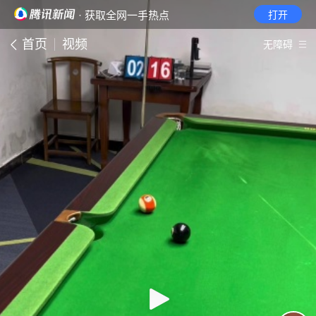
· 获取全网一手热点
打开
首页
视频
无障碍