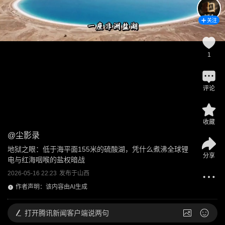
关注
1
评论
收藏
@
尘影录
地狱之眼：低于海平面155米的硫酸湖，凭什么煮沸全球锂
分享
电与红海咽喉的盐权暗战
2026-05-16 22:23
发布于
山西
作者声明：该内容由AI生成
打开
腾讯新闻客户端说两句