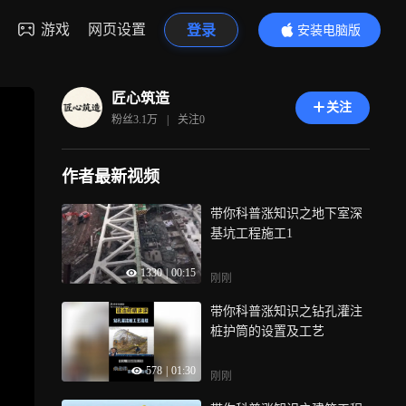
游戏
网页设置
登录
安装电脑版
内容更精彩
匠心筑造
关注
粉丝
3.1万
|
关注
0
作者最新视频
带你科普涨知识之地下室深
基坑工程施工1
1330
|
00:15
刚刚
带你科普涨知识之钻孔灌注
桩护筒的设置及工艺
578
|
01:30
刚刚