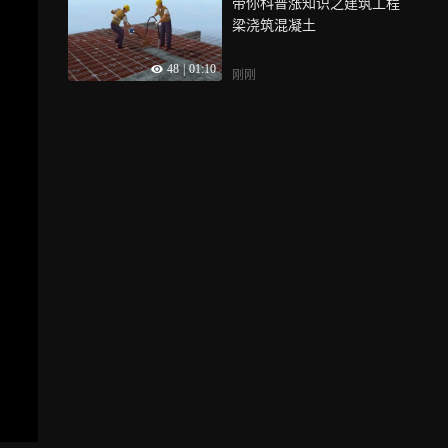
带你科普涨知识之建筑工程
梁浇筑混凝土
48
|
01:10
刚刚