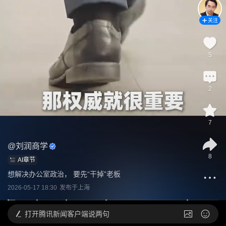
关注
5
2
7
@
刘润商学
8
AI章节
想解决办公室政治， 要先“干掉”老板
2026-05-17 18:30
发布于
上海
打开
腾讯新闻客户端说两句