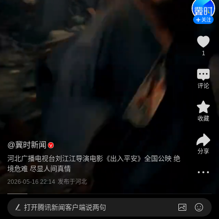
关注
1
评论
收藏
@
冀时新闻
分享
河北广播电视台刘江江导演电影《出入平安》全国公映 绝
境危难 尽显人间真情
2026-05-16 22:14
发布于
河北
打开
腾讯新闻客户端说两句