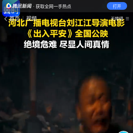
· 获取全网一手热点
打开
首页
视频
无障碍