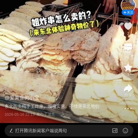
关注
2
评论
1
分享
@
爱美食的小宝
东北街头纯手工炸串，嘎嘎实惠，不愧是东北物价
2026-05-16 22:13
发布于
湖北
打开
腾讯新闻客户端说两句