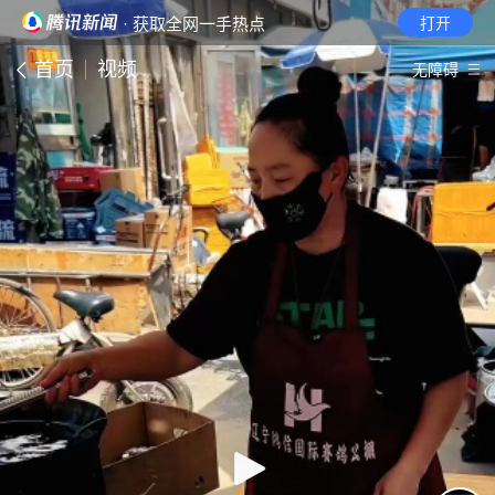
· 获取全网一手热点
打开
首页
视频
无障碍