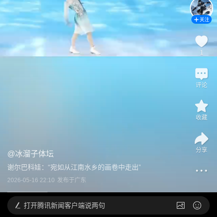
关注
1
评论
收藏
分享
@
冰溜子体坛
谢尔巴科娃：“宛如从江南水乡的画卷中走出”
2026-05-16 22:10
发布于
广东
打开
腾讯新闻客户端说两句