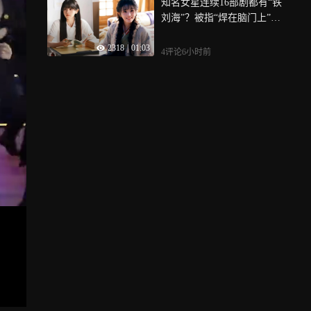
知名女星连续16部剧都有“铁
刘海”？被指“焊在脑门上”，
网友热议
2318
|
01:03
4评论
6小时前