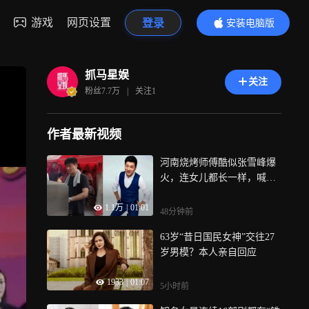
游戏
网页设置
登录
安装电脑版
内容更精彩
抓马星娱
关注
粉丝
7.7万
|
关注
1
作者最新视频
河南烧烤师傅酷似张雪峰爆
火，连女儿都长一样，喊粉
丝“同学”太好哭
1.1万
|
01:01
48分钟前
63岁“昔日国民女神”交往27
岁男模？本人亲自回应
1933
|
01:07
5小时前