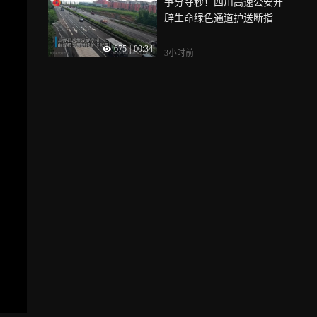
争分夺秒！四川高速公安开
辟生命绿色通道护送断指伤
员
675
|
00:34
3小时前