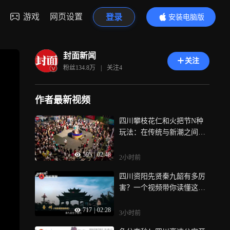
游戏
网页设置
登录
安装电脑版
内容更精彩
封面新闻
关注
粉丝
134.8万
|
关注
4
作者最新视频
四川攀枝花仁和火把节N种
玩法：在传统与新潮之间无
缝切换
595
|
02:48
2小时前
四川资阳先贤秦九韶有多厉
害？一个视频带你读懂这位
数学巨匠
717
|
02:28
3小时前