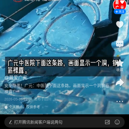
关注
8
8
收藏
@
最爱广元
安全隐患！广元：中医院下面这条路，画面显示一个洞钢筋
7
裸露！
2026-05-16 22:03
发布于
四川
个人观点，仅供参考
打开
腾讯新闻客户端说两句