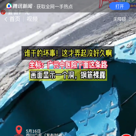
· 获取全网一手热点
打开
首页
视频
无障碍