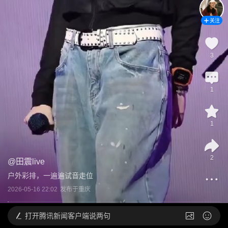
关注
3
1
1
2
@
田震live
户外彩排，一遍遍试音走位
2026-05-16 22:02
发布于
重庆
打开
腾讯新闻客户端说两句