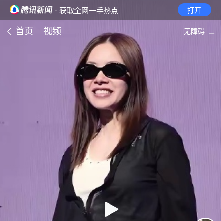
· 获取全网一手热点
打开
首页
视频
无障碍