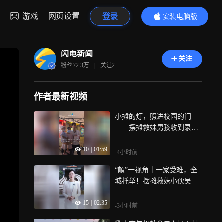
游戏
网页设置
登录
安装电脑版
内容更精彩
闪电新闻
关注
粉丝
72.3万
|
关注
2
作者最新视频
小摊的灯，照进校园的门
——摆摊救妹男孩收到录取
通知书
10
|
01:59
-4小时前
“頔”一视角｜一家受难，全
城托举！摆摊救妹小伙吴士
群收到录取通知书
15
|
02:35
-3小时前