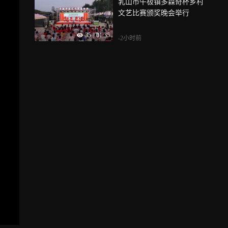
乳山市午极镇多森奇杯乡村
文艺比赛颁奖晚会举行
35
|
01:35
-2小时前