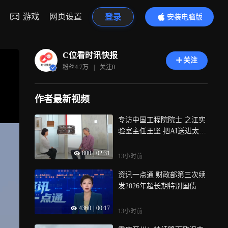
游戏
网页设置
登录
安装电脑版
内容更精彩
C位看时讯快报
关注
粉丝
4.7万
|
关注
0
作者最新视频
专访中国工程院院士 之江实
验室主任王坚 把AI送进太空
2032年完成1000颗星组网
800
|
02:31
13小时前
资讯一点通 财政部第三次续
发2026年超长期特别国债
4360
|
00:17
13小时前