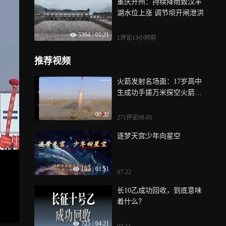
重庆开州：持续降雨致汉丰
湖水位上涨 调节坝开闸泄洪
5394
|
01:21
1评论
13小时前
推荐视频
火箭发射名场面：17岁高中
生成功手搓万米探空火箭，
别人激动奔跑，自己淡定如
00:32
常
271评论
08-01
逐梦天宫少年向星空
192
|
01:51
07-22
长10乙成功回收，到底意味
着什么？
725
|
04:21