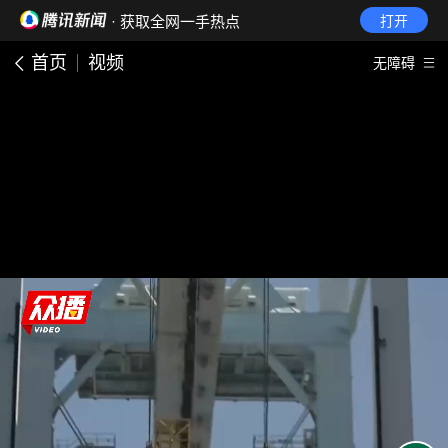
· 获取全网一手热点
打开
首页
视频
无障碍