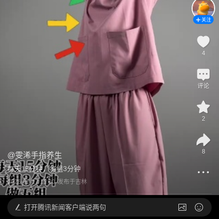
关注
4
评论
2
8
@
雯浠手指养生
每天15分钟，每组3分钟
2026-05-17 12:00
发布于
吉林
打开
腾讯新闻客户端说两句