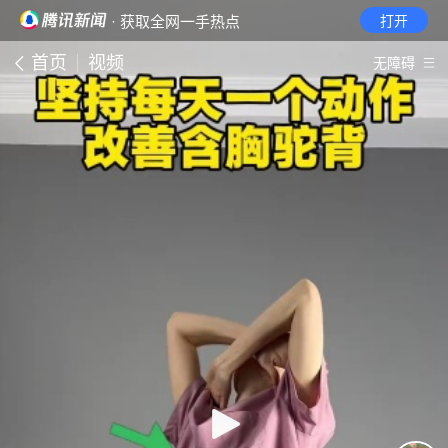
· 获取全网一手热点
打开
首页
视频
无障碍