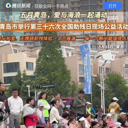
· 获取全网一手热点
打开
首页
视频
无障碍