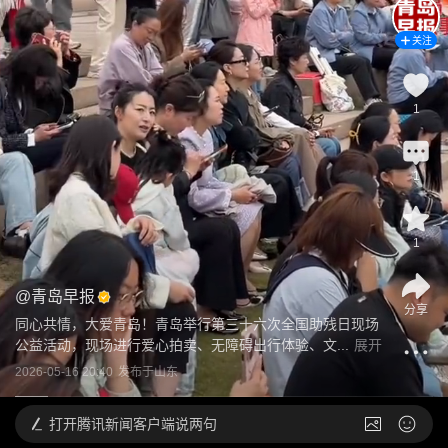
关注
1
1
1
@
青岛早报
分享
同心共情，大爱青岛！青岛举行第三十六次全国助残日现场
公益活动，现场进行爱心拍卖、无障碍出行体验、文...
展开
2026-05-16 20:40
发布于
山东
打开
腾讯新闻客户端说两句