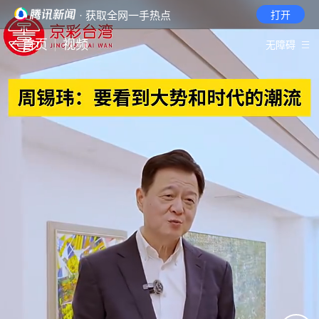
· 获取全网一手热点
打开
首页
视频
无障碍