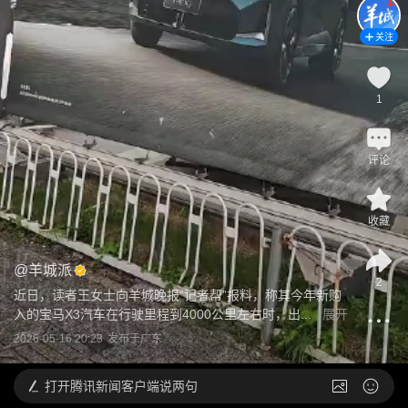
关注
1
评论
收藏
@
羊城派
2
近日，读者王女士向羊城晚报“记者帮”报料，称其今年新购
入的宝马X3汽车在行驶里程到4000公里左右时，出...
展开
2026-05-16 20:23
发布于
广东
打开
腾讯新闻客户端说两句