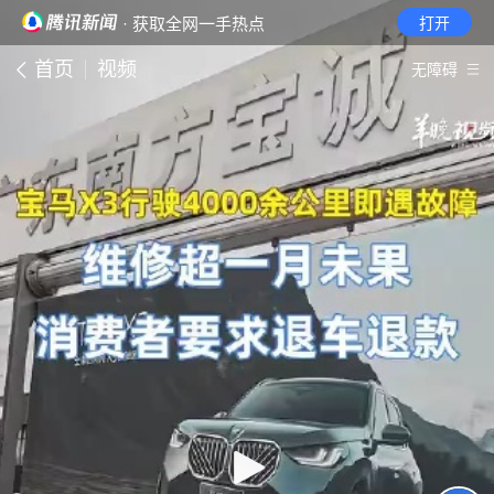
· 获取全网一手热点
打开
首页
视频
无障碍