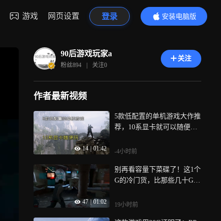
游戏
网页设置
登录
安装电脑版
内容更精彩
90后游戏玩家a
关注
粉丝
894
|
关注
0
作者最新视频
5款低配置的单机游戏大作推
荐，10系显卡就可以随便
玩！
14
|
01:42
-4小时前
别再看容量下菜碟了！这1个
G的冷门货，比那些几十G的
罐头游戏香多了
47
|
01:02
19小时前