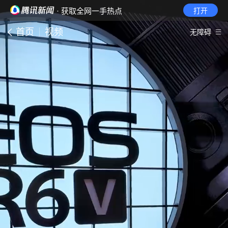
· 获取全网一手热点
打开
首页
视频
无障碍