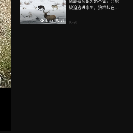
麋鹿被灰狼穷追不舍，只能
被迫逃进水里，狼群却在周
围不断徘徊
4.4万
|
02:28
06-28