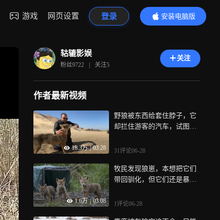
游戏
网页设置
登录
安装电脑版
内容更精彩
轱辘影娱
关注
粉丝
9722
|
关注
5
作者最新视频
野狼被东西给套住脖子，它
却拦住游客的汽车，试图让
人类来帮助它
18.3万
|
03:28
31评论
06-28
牧民发现狼崽，本想把它们
带回驯化，但它们还是暴露
出狼的本性
1.6万
|
03:08
1评论
06-28