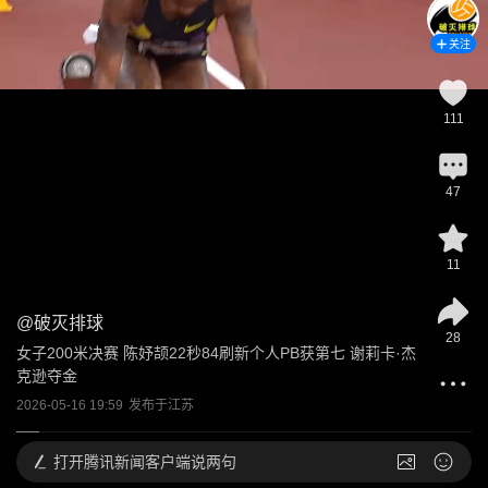
关注
111
47
11
@
破灭排球
28
女子200米决赛 陈妤颉22秒84刷新个人PB获第七 谢莉卡·杰
克逊夺金
2026-05-16 19:59
发布于
江苏
打开
腾讯新闻客户端说两句