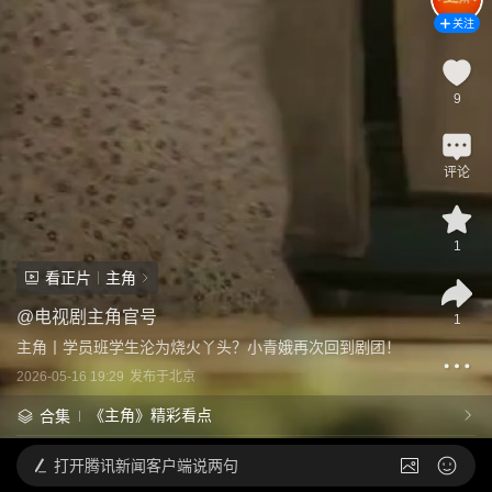
关注
9
评论
1
看正片
主角
@
电视剧主角官号
1
主角丨学员班学生沦为烧火丫头？小青娥再次回到剧团！
2026-05-16 19:29
发布于
北京
《主角》精彩看点
合集
打开
腾讯新闻客户端说两句