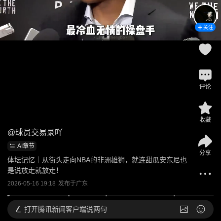
关注
评论
收藏
@
球员交易录吖
AI章节
分享
体坛记忆｜从街头走向NBA的非洲雄狮，就连甜瓜安东尼也
是说放走就放走！
2026-05-16 19:18
发布于
广东
打开
腾讯新闻客户端说两句