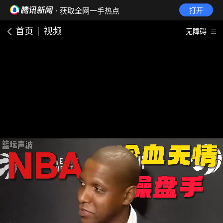
· 获取全网一手热点
打开
首页
视频
无障碍