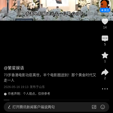
关注
14
5
1
@
繁星娱语
73岁香港电影功臣离世，半个电影圈送别！那个黄金时代又
2
走一人
2026-05-16 19:13
发布于
山东
作者声明：个人观点，仅供参考
打开
腾讯新闻客户端说两句