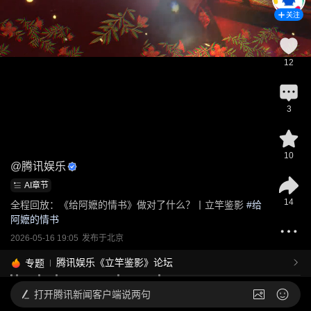
关注
12
3
10
@
腾讯娱乐
AI章节
14
全程回放：《给阿嬷的情书》做对了什么？丨立竿鉴影
 #
给
阿嬷的情书
2026-05-16 19:05
发布于
北京
腾讯娱乐《立竿鉴影》论坛
专题
打开
腾讯新闻客户端说两句