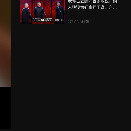
老郭岳云鹏同台多敢说，俩
人狼狈为奸拿捏于谦，台上
互损笑翻全场
6583
|
08:00
2评论
9小时前