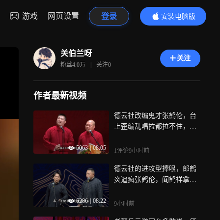
游戏
网页设置
登录
安装电脑版
内容更精彩
关伯兰呀
关注
粉丝
4.0万
|
关注
0
作者最新视频
德云社改编鬼才张鹤伦，台
上歪编乱唱拉都拉不住，郭
德纲都听懵了
5063
|
08:05
1评论
9小时前
德云社的进攻型捧哏，郎鹤
炎逼疯张鹤伦，阎鹤祥拿捏
郭麒麟嘴太损
6286
|
08:22
9小时前