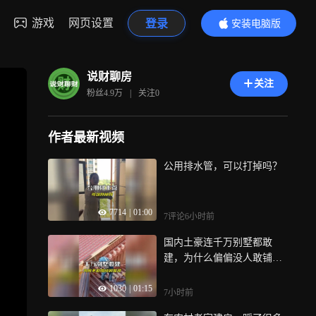
游戏
网页设置
登录
安装电脑版
内容更精彩
说财聊房
关注
粉丝
4.9万
|
关注
0
作者最新视频
公用排水管，可以打掉吗？
7714
|
01:00
7评论
6小时前
国内土豪连千万别墅都敢
建，为什么偏偏没人敢铺这
种纯铜屋顶？
1030
|
01:15
7小时前