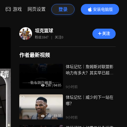
游戏
网页设置
登录
安装电脑版
内容更精彩
坦克篮球
关注
粉丝
1847
|
关注
0
作者最新视频
体坛记忆｜詹姆斯对联盟影
响力有多大？其实早已超越
了篮球
236
|
04:05
9小时前
体坛记忆｜威少的下一站在
哪？
710
|
03:35
9小时前