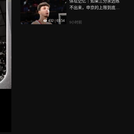
体坛记忆｜如果三分永远练
不出来，申京的上限到底在
哪里
432
|
03:54
9小时前