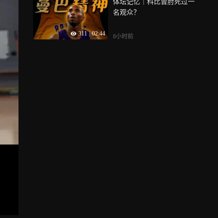
体坛记忆｜科比曾肘死过一
名观众？
311
|
02:44
8小时前