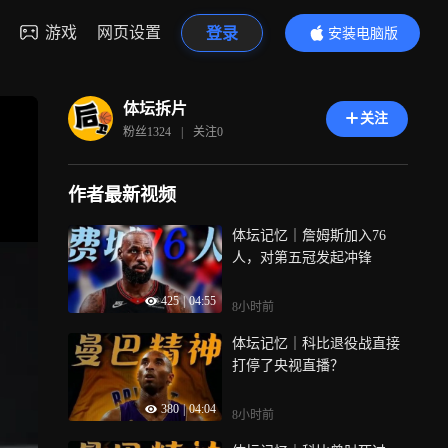
游戏
网页设置
登录
安装电脑版
内容更精彩
体坛拆片
关注
粉丝
1324
|
关注
0
作者最新视频
体坛记忆｜詹姆斯加入76
人，对第五冠发起冲锋
425
|
04:55
8小时前
体坛记忆｜科比退役战直接
打停了央视直播？
380
|
04:04
8小时前