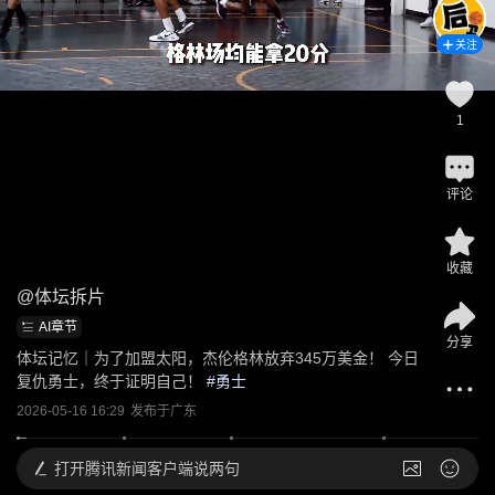
关注
1
评论
收藏
@
体坛拆片
AI章节
分享
体坛记忆｜为了加盟太阳，杰伦格林放弃345万美金！ 今日
复仇勇士，终于证明自己！
 #
勇士
2026-05-16 16:29
发布于
广东
打开
腾讯新闻客户端说两句