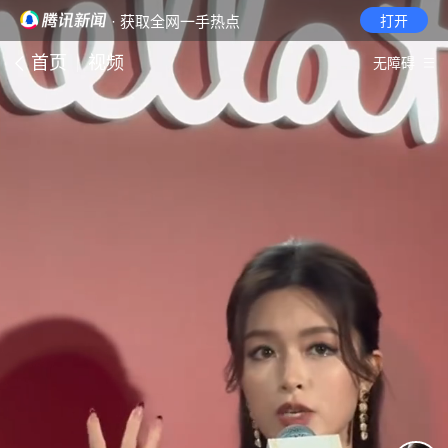
· 获取全网一手热点
打开
首页
视频
无障碍