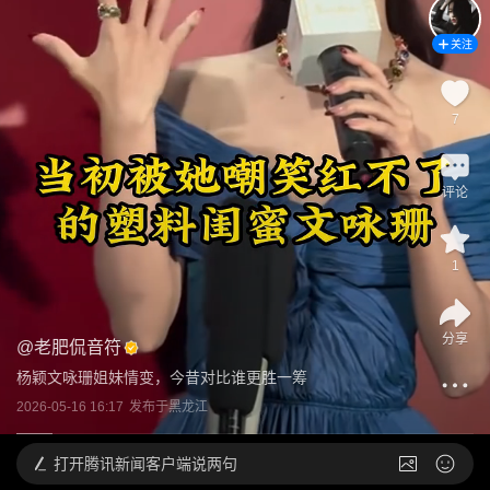
关注
7
评论
1
分享
@
老肥侃音符
杨颖文咏珊姐妹情变，今昔对比谁更胜一筹
2026-05-16 16:17
发布于
黑龙江
打开
腾讯新闻客户端说两句