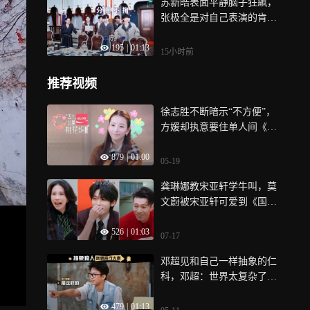
苏新皓表面平静脑子狂飙，
张极全是对自己表演的肯定
《一路向海的少年》
195
|
01:13
15小时前
推荐视频
徐志胜不断暗示“不方便”，
方媛却执意要住单人间《五
十公里桃花坞6》
879
|
01:00
05-19
龚琳娜教宋亚轩学牛叫，莫
文蔚被宋亚轩可爱到《国乐
无双》
526
|
01:03
07-17
邓超见和自己一样抽象的仁
科，邓超：世界太复杂了！
《五哈6》
479
|
01:13