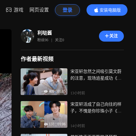
游戏
网页设置
登录
安装电脑版
内容更精彩
利哒酱
关注
粉丝
96
|
关注
0
作者最新视频
宋亚轩忽然之间吸引莫文蔚
的注意，现场追星成功《国
乐无双》
409
|
01:05
13小时前
宋亚轩活成了自己向往的样
子，不愧是你珍珠小子《国
乐无双》
133
|
01:06
14小时前