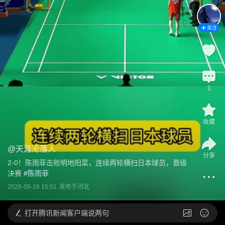
关注
1
收藏
@
天涯沦落人
分享
2-0！陈雨菲击败明地阳菜，连续两轮横扫日本球员，晋级
决赛
 #
陈雨菲
2026-05-16 15:51
发布于
河北
打开
腾讯新闻客户端说两句