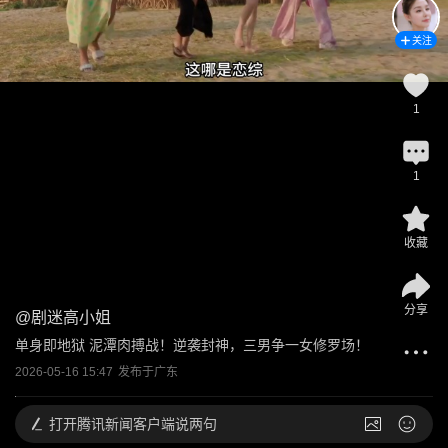
关注
1
1
收藏
分享
@
剧迷高小姐
单身即地狱 泥潭肉搏战！逆袭封神，三男争一女修罗场！
2026-05-16 15:47
发布于
广东
打开
腾讯新闻客户端说两句