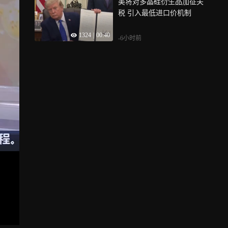
美将对多晶硅衍生品加征关
税 引入最低进口价机制
1324
|
00:40
-6小时前