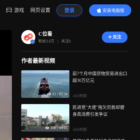
游戏
网页设置
登录
安装电脑版
内容更精彩
C位看
关注
粉丝
3.6万
|
关注
0
作者最新视频
前7个月中国货物贸易进出口
超30万亿元
11
|
02:54
-6小时前
民进党“大佬”拖欠巨款却健
身高消费引发争议
106
|
04:03
-6小时前