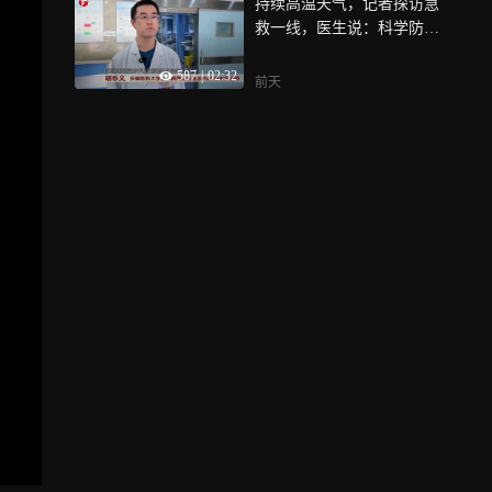
持续高温天气，记者探访急
救一线，医生说：科学防暑
很重要
587
|
02:32
前天