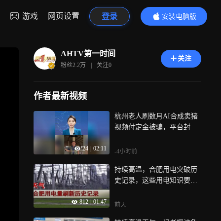
游戏
网页设置
登录
安装电脑版
内容更精彩
AHTV第一时间
关注
粉丝
2.2万
|
关注
0
作者最新视频
杭州老人刷数月AI合成卖猪
视频付定金被骗，平台封禁
涉事账号定金已退回
24
|
02:11
-4小时前
持续高温，合肥用电突破历
史记录，这些用电知识要掌
握
812
|
01:47
前天