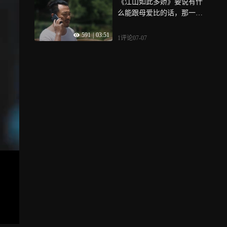
《江山如此多娇》要说有什
么能跟母爱比的话，那一定
只有父爱了
591
|
03:51
1评论
07-07