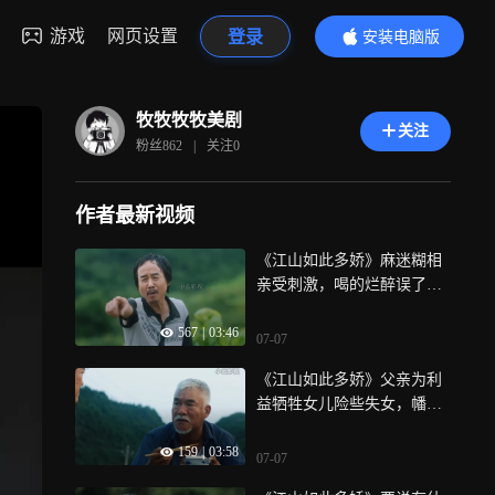
游戏
网页设置
登录
安装电脑版
内容更精彩
牧牧牧牧美剧
关注
粉丝
862
|
关注
0
作者最新视频
《江山如此多娇》麻迷糊相
亲受刺激，喝的烂醉误了大
事
567
|
03:46
07-07
《江山如此多娇》父亲为利
益牺牲女儿险些失女，幡然
醒悟挽回一切
159
|
03:58
07-07