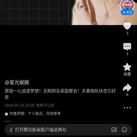
关注
3
1
收藏
@
星光娱圈
窦骁一心追逐梦想！无暇顾及家庭聚会！夫妻相处状态引好
6
奇
2026-05-16 15:38
发布于
山东
作者声明：个人观点，仅供参考
打开
腾讯新闻客户端说两句