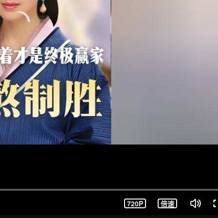
720P
倍速