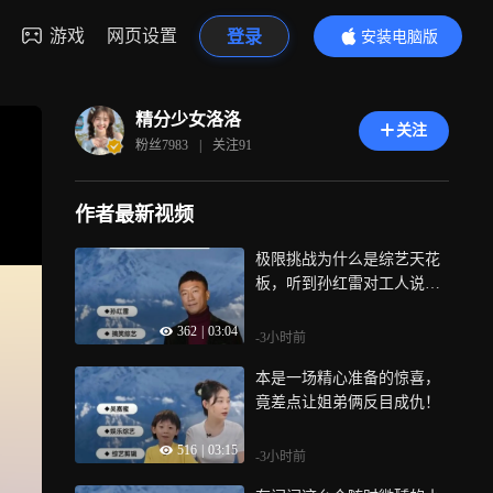
游戏
网页设置
登录
安装电脑版
内容更精彩
精分少女洛洛
关注
粉丝
7983
|
关注
91
作者最新视频
极限挑战为什么是综艺天花
板，听到孙红雷对工人说的
一番才明白
362
|
03:04
-3小时前
本是一场精心准备的惊喜，
竟差点让姐弟俩反目成仇！
516
|
03:15
-3小时前