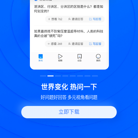
致
世界变化 热问一下
好问题好回答 多元视角看问题
立即下载