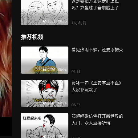
这是要把方丈送走好上位
吗？算盘珠子全崩脸上了
1331
|
00:16
12小时前
推荐视频
看见热闹不躲，还要添把火
2076
|
00:14
06-14
贾冰一句《王安宇直不直》
大家都沉默了
2416
|
00:14
06-22
邓超唱歌仿佛打开新世界的
大门，众人直接听懵
1780
|
00:19