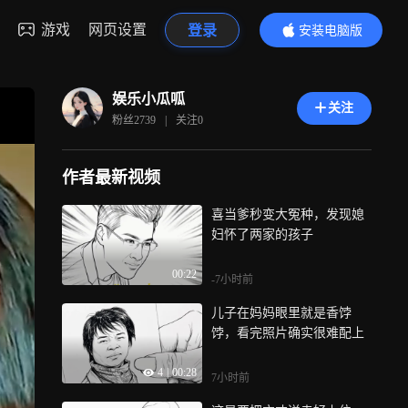
游戏
网页设置
登录
安装电脑版
内容更精彩
娱乐小瓜呱
关注
粉丝
2739
|
关注
0
作者最新视频
喜当爹秒变大冤种，发现媳
妇怀了两家的孩子
00:22
-7小时前
儿子在妈妈眼里就是香饽
饽，看完照片确实很难配上
4
|
00:28
7小时前