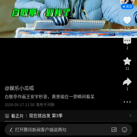
关注
172
1
11
@
娱乐小瓜呱
1
白敬亭作画王安宇秒答，黄景瑜在一旁瞬间看呆
2026-05-17 11:50
发布于
河南
现在就出发 第3季
看正片
打开
腾讯新闻客户端说两句