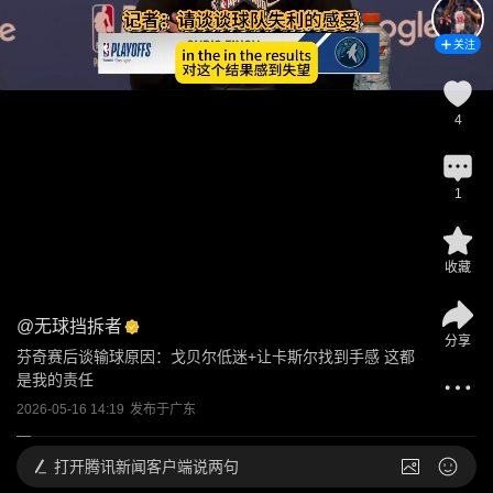
关注
4
1
收藏
@
无球挡拆者
分享
芬奇赛后谈输球原因：戈贝尔低迷+让卡斯尔找到手感 这都
是我的责任
2026-05-16 14:19
发布于
广东
打开
腾讯新闻客户端说两句