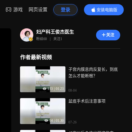
游戏
网页设置
登录
安装电脑版
内容更精彩
妇产科王俊杰医生
关注
粉丝
60
|
关注
1
作者最新视频
子宫内膜息肉反复长，到底
怎么才能断根？
133
|
01:23
08-04
盆底手术后注意事项
14
|
01:30
07-26