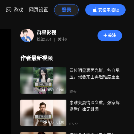
游戏
网页设置
登录
安装电脑版
内容更精彩
群星影视
关注
粉丝
1854
|
关注
0
作者最新视频
四位明星表面光鲜，各自承
压，想要东山再起难度重重
2650
|
01:01
昨天
患难夫妻情深义重，张家辉
婚后自律无绯闻
635
|
01:01
07-22