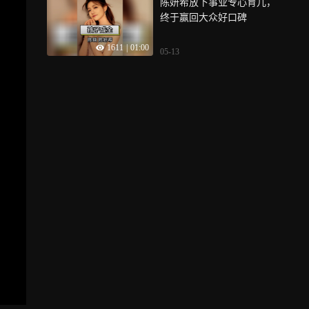
陈妍希放下事业专心育儿，
终于赢回大众好口碑
1611
|
01:00
05-13