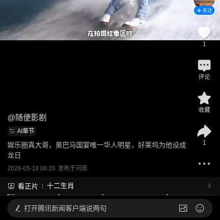
关注
1
评论
收藏
@
随便影剧
AI章节
1
娱乐圈真大哥，奥巴马国宴唯一华人明星，好莱坞为他设成
龙日
2026-05-18 06:20
发布于
河南
十二生肖
看正片
打开
腾讯新闻客户端说两句