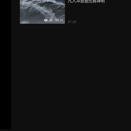
凡人冲浪竟比肩神明
26
|
00:31
07-28