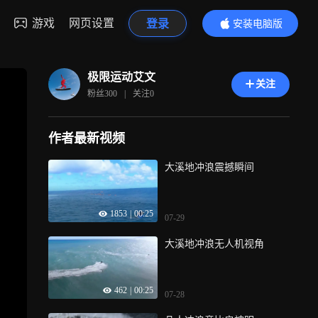
游戏
网页设置
登录
安装电脑版
内容更精彩
极限运动艾文
关注
粉丝
300
|
关注
0
作者最新视频
大溪地冲浪震撼瞬间
1853
|
00:25
07-29
大溪地冲浪无人机视角
462
|
00:25
07-28